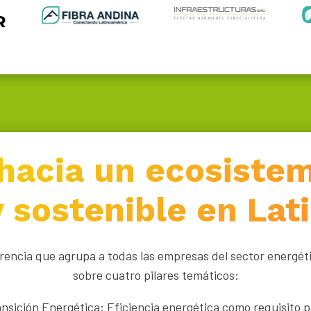
hacia un ecosiste
y sostenible en La
rencia que agrupa a todas las empresas del sector energét
sobre cuatro pilares temáticos:
ansición Energética;
Eficiencia energética como requisito p